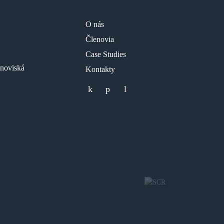
O nás
Členovia
Case Studies
anoviská
Kontakty
facebook
youtube
LinkedIn