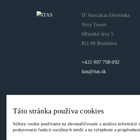
IT Asociácia Slovenska
Nivy Tower
Mlynské nivy 5
811 09 Bratislava
+421 907 708 092
itas@itas.sk
Táto stránka používa cookies
© 2026. IT Asociácia Slovenska. Všetky práva vyhrade
Súbory cookie používame na zhromažďovanie a analýzu informácií o
poskytovanie funkcií sociálnych médií a na vylepšenie a prispôsobe