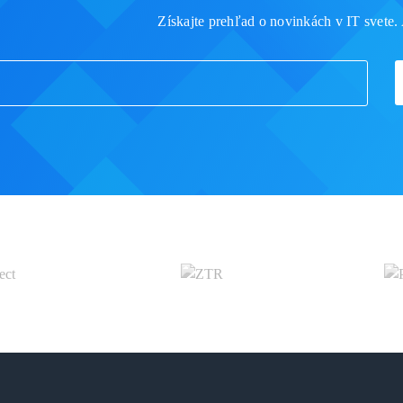
Získajte prehľad o novinkách v IT svete. 