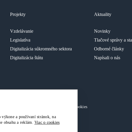
Projekty
Aktuality
Vzdelávanie
Novinky
Legislatíva
Tlačové správy a st
Digitalizácia súkromného sektora
Odborné články
Digitalizácia štátu
Napísali o nás
né.
Ochrana osobných údajov
|
Nastavenia Cookies
 výkone a používaní stránok, na
nie obsahu a reklám.
Viac o cookies