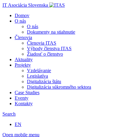
IT Asociácia Slovenska
Domov
O nás
O nás
Dokumenty na stiahnutie
Členovia
Členovia ITAS
Výhody členstva ITAS
Žiadosť o členstvo
Aktuality
Projekty
Vzdelávanie
Legislatíva
Digitalizácia štátu
Digitalizácia súkromného sektora
Case Studies
Eventy
Kontakty
Search
EN
Open mobile menu