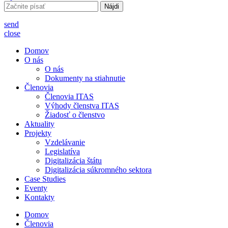
Hľadať:
send
close
Domov
O nás
O nás
Dokumenty na stiahnutie
Členovia
Členovia ITAS
Výhody členstva ITAS
Žiadosť o členstvo
Aktuality
Projekty
Vzdelávanie
Legislatíva
Digitalizácia štátu
Digitalizácia súkromného sektora
Case Studies
Eventy
Kontakty
Domov
Členovia