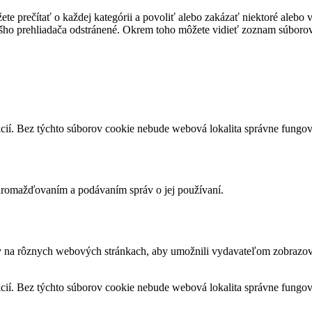
te prečítať o každej kategórii a povoliť alebo zakázať niektoré alebo 
ášho prehliadača odstránené. Okrem toho môžete vidieť zoznam súborov
cií. Bez týchto súborov cookie nebude webová lokalita správne fungo
romažďovaním a podávaním správ o jej používaní.
v na rôznych webových stránkach, aby umožnili vydavateľom zobrazova
cií. Bez týchto súborov cookie nebude webová lokalita správne fungo