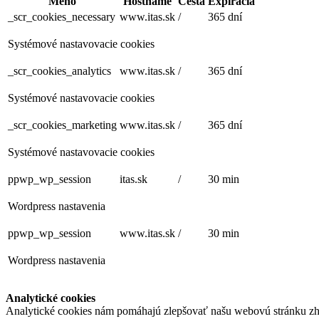
Meno
Hostname
Cesta
Expirácia
_scr_cookies_necessary
www.itas.sk
/
365 dní
Systémové nastavovacie cookies
_scr_cookies_analytics
www.itas.sk
/
365 dní
Systémové nastavovacie cookies
_scr_cookies_marketing
www.itas.sk
/
365 dní
Systémové nastavovacie cookies
ppwp_wp_session
itas.sk
/
30 min
Wordpress nastavenia
ppwp_wp_session
www.itas.sk
/
30 min
Wordpress nastavenia
Analytické cookies
Analytické cookies nám pomáhajú zlepšovať našu webovú stránku zh