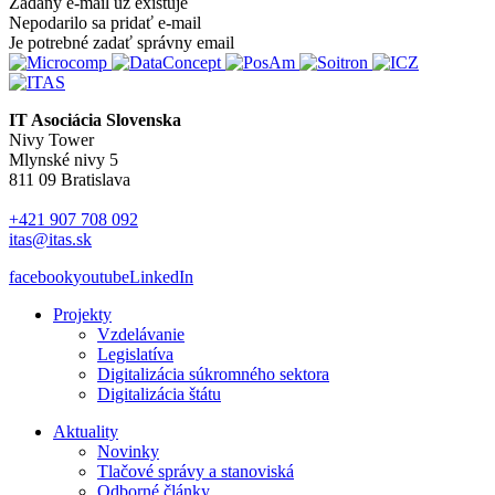
Zadaný e-mail už existuje
Nepodarilo sa pridať e-mail
Je potrebné zadať správny email
IT Asociácia Slovenska
Nivy Tower
Mlynské nivy 5
811 09 Bratislava
+421 907 708 092
itas@itas.sk
facebook
youtube
LinkedIn
Projekty
Vzdelávanie
Legislatíva
Digitalizácia súkromného sektora
Digitalizácia štátu
Aktuality
Novinky
Tlačové správy a stanoviská
Odborné články