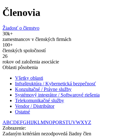
Členovia
Žiadosť o členstvo
30
k+
zamestnancov v členských firmách
100
+
členských spoločností
26
rokov od založenia asociácie
Oblasti pôsobenia
Všetky oblasti
Infraštruktúra / Kybernetická bezpečnosť
Konzultačné / Právne služby
Systémový integrátor / Softwarové riešenia
Telekomunikačné služby
Vendor / Distribútor
Ostatné
A
B
C
D
E
F
G
H
I
J
K
L
M
N
O
P
Q
R
S
T
U
V
W
X
Y
Z
Zobrazenie:
Zadaným kritériám nezodpovedá žiadny člen