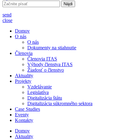
Hľadať:
send
close
Domov
O nás
O nás
Dokumenty na stiahnutie
Členovia
Členovia ITAS
Výhody členstva ITAS
Žiadosť o členstvo
Aktuality
Projekty
Vzdelávanie
Legislatíva
Digitalizácia štátu
Digitalizácia súkromného sektora
Case Studies
Eventy
Kontakty
Domov
Aktuality