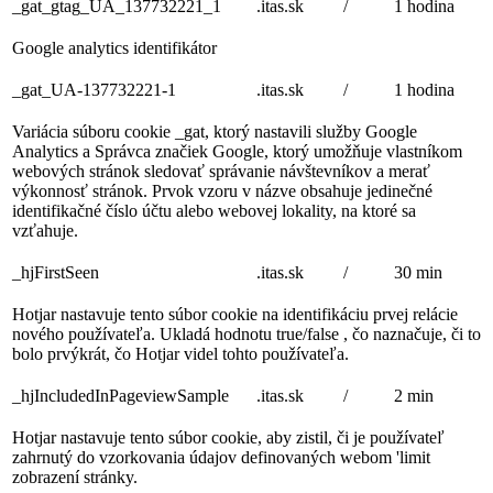
_gat_gtag_UA_137732221_1
.itas.sk
/
1 hodina
Google analytics identifikátor
_gat_UA-137732221-1
.itas.sk
/
1 hodina
Variácia súboru cookie _gat, ktorý nastavili služby Google
Analytics a Správca značiek Google, ktorý umožňuje vlastníkom
webových stránok sledovať správanie návštevníkov a merať
výkonnosť stránok. Prvok vzoru v názve obsahuje jedinečné
identifikačné číslo účtu alebo webovej lokality, na ktoré sa
vzťahuje.
_hjFirstSeen
.itas.sk
/
30 min
Hotjar nastavuje tento súbor cookie na identifikáciu prvej relácie
nového používateľa. Ukladá hodnotu true/false , čo naznačuje, či to
bolo prvýkrát, čo Hotjar videl tohto používateľa.
_hjIncludedInPageviewSample
.itas.sk
/
2 min
Hotjar nastavuje tento súbor cookie, aby zistil, či je používateľ
zahrnutý do vzorkovania údajov definovaných webom 'limit
zobrazení stránky.