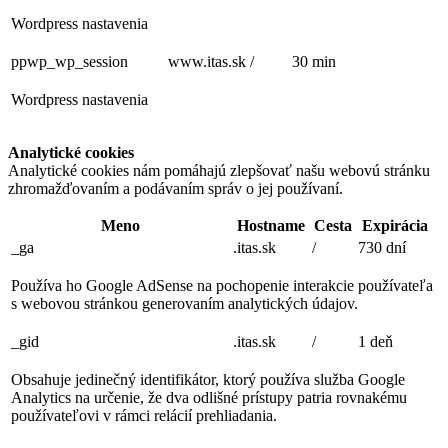
Wordpress nastavenia
ppwp_wp_session
www.itas.sk
/
30 min
Wordpress nastavenia
Analytické cookies
Analytické cookies nám pomáhajú zlepšovať našu webovú stránku
zhromažďovaním a podávaním správ o jej používaní.
Meno
Hostname
Cesta
Expirácia
_ga
.itas.sk
/
730 dní
Používa ho Google AdSense na pochopenie interakcie používateľa
s webovou stránkou generovaním analytických údajov.
_gid
.itas.sk
/
1 deň
Obsahuje jedinečný identifikátor, ktorý používa služba Google
Analytics na určenie, že dva odlišné prístupy patria rovnakému
používateľovi v rámci relácií prehliadania.