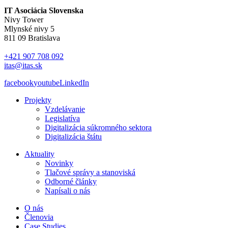
IT Asociácia Slovenska
Nivy Tower
Mlynské nivy 5
811 09 Bratislava
+421 907 708 092
itas@itas.sk
facebook
youtube
LinkedIn
Projekty
Vzdelávanie
Legislatíva
Digitalizácia súkromného sektora
Digitalizácia štátu
Aktuality
Novinky
Tlačové správy a stanoviská
Odborné články
Napísali o nás
O nás
Členovia
Case Studies