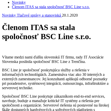
Novinky
Členom ITAS sa stala spoločnosť BSC Line s.r.o.
Novinky
Tlačové správy a stanoviská
20.1.2020
Členom ITAS sa stala
spoločnosť BSC Line s.r.o.
Vítame medzi nami ďalšiu slovenskú IT firmu, rady IT Asociácie
Slovenska posilnila spoločnosť BSC Line z Trenčína.
BSC Line je spoločnosť poskytujúca služby a riešenia v
informačných technológiách. Zamestnáva viac ako 30 interných a
externých zamestnancov. Jej konzultanti aplikujú odborné poznatky
pri poradenstve, systémovej integrácii, outsourcingu, infraštruktúre a
serverovej technike.
Spoločnosť BSC Line poskytuje zákazníkom end-to-end services,
navrhuje, buduje a manažuje kritické IT systémy a riešenia pre
spoločnosti a organizácie. Serverové riešenia sú postavené na širokej
škále dostupných hardvérových a softvérových platforiem s