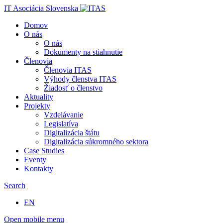
IT Asociácia Slovenska
Domov
O nás
O nás
Dokumenty na stiahnutie
Členovia
Členovia ITAS
Výhody členstva ITAS
Žiadosť o členstvo
Aktuality
Projekty
Vzdelávanie
Legislatíva
Digitalizácia štátu
Digitalizácia súkromného sektora
Case Studies
Eventy
Kontakty
Search
EN
Open mobile menu