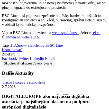
možnosťou vytvorenia úplne novej systémovej infraštruktúry, alebo
plnej integrácie do existujúceho prostredia.
BSC Line poskytuje zabezpečenie dodávky hardware, inštaláciu a
konfiguráciau serverov a aplikácií, outsorcing, správu siete či služby
v oblasti kybernetickej bezpečnosti.
Viac o BSC Line sa dozviete na
webe spoločnosti
alebo v
sekcii
Členovia na webe ITAS
.
Tagy:
ITAS
novy clen
clenovia
BSC Line
Komentovať
Zdieľať:
Facebook
Twitter
LinkedIn
E-mail
Skopírovať url adresu
Skopírované
Ďalšie Aktuality
Tlačové správy a stanoviská
2.7.2026
DIGITALEUROPE ako najväčšia digitálna
asociácia je najsilnejším hlasom na podporu
európskej digitalizácie