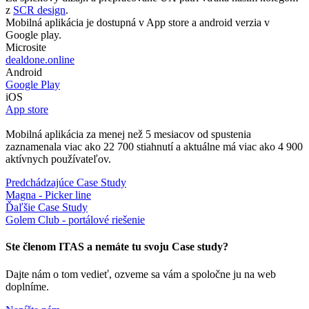
z
SCR design
.
Mobilná aplikácia je dostupná v App store a android verzia v
Google play.
Microsite
dealdone.online
Android
Google Play
iOS
App store
Mobilná aplikácia za menej než 5 mesiacov od spustenia
zaznamenala viac ako 22 700 stiahnutí a aktuálne má viac ako 4 900
aktívnych používateľov.
Predchádzajúce Case Study
Magna - Picker line
Ďaľšie Case Study
Golem Club - portálové riešenie
Ste členom ITAS a nemáte tu svoju Case study?
Dajte nám o tom vedieť, ozveme sa vám a spoločne ju na web
doplníme.