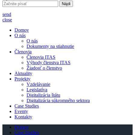
Hľadať:
send
close
Domov
O nás
O nás
Dokumenty na stiahnutie
Členovia
Členovia ITAS
Výhody členstva ITAS
Žiadosť o členstvo
Aktuality
Projekty
Vzdelávanie
Legislatíva
Digitalizácia štátu
Digitalizácia súkromného sektora
Case Studies
Eventy
Kontakty
Domov
Case Studies