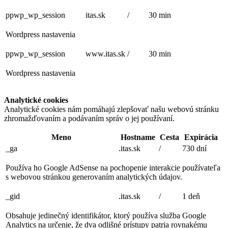
ppwp_wp_session
itas.sk
/
30 min
Wordpress nastavenia
ppwp_wp_session
www.itas.sk
/
30 min
Wordpress nastavenia
Analytické cookies
Analytické cookies nám pomáhajú zlepšovať našu webovú stránku
zhromažďovaním a podávaním správ o jej používaní.
Meno
Hostname
Cesta
Expirácia
_ga
.itas.sk
/
730 dní
Používa ho Google AdSense na pochopenie interakcie používateľa
s webovou stránkou generovaním analytických údajov.
_gid
.itas.sk
/
1 deň
Obsahuje jedinečný identifikátor, ktorý používa služba Google
Analytics na určenie, že dva odlišné prístupy patria rovnakému