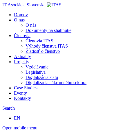
IT Asociácia Slovenska
Domov
O nás
O nás
Dokumenty na stiahnutie
Členovia
Členovia ITAS
Výhody členstva ITAS
Žiadosť o členstvo
Aktuality
Projekty
Vzdelávanie
Legislatíva
Digitalizácia štátu
Digitalizácia súkromného sektora
Case Studies
Eventy
Kontakty
Search
EN
Open mobile menu