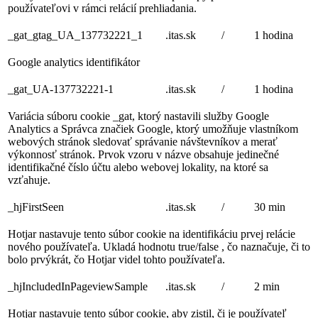
používateľovi v rámci relácií prehliadania.
_gat_gtag_UA_137732221_1
.itas.sk
/
1 hodina
Google analytics identifikátor
_gat_UA-137732221-1
.itas.sk
/
1 hodina
Variácia súboru cookie _gat, ktorý nastavili služby Google
Analytics a Správca značiek Google, ktorý umožňuje vlastníkom
webových stránok sledovať správanie návštevníkov a merať
výkonnosť stránok. Prvok vzoru v názve obsahuje jedinečné
identifikačné číslo účtu alebo webovej lokality, na ktoré sa
vzťahuje.
_hjFirstSeen
.itas.sk
/
30 min
Hotjar nastavuje tento súbor cookie na identifikáciu prvej relácie
nového používateľa. Ukladá hodnotu true/false , čo naznačuje, či to
bolo prvýkrát, čo Hotjar videl tohto používateľa.
_hjIncludedInPageviewSample
.itas.sk
/
2 min
Hotjar nastavuje tento súbor cookie, aby zistil, či je používateľ