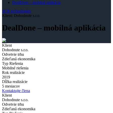
DealDone – mobilná aplikácia
SCR technologies
Klient: Dohodnute s.r.o.
DealDone – mobilná aplikácia
Klient
Dohodnute s.r.o.
Odvetvie trhu
Zdieľaná ekonomika
Typ Riešenia
Mobilné riešenia
Rok realizácie
2019
Dĺžka realizácie
5 mesiacov
Kontaktujte člena
Klient
Dohodnute s.r.o.
Odvetvie trhu
Zdieľaná ekonomika