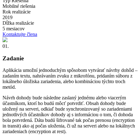
Typ Riešenia
Mobilné riešenia
Rok realizácie
2019
Dĺžka realizácie
5 mesiacov
Kontaktujte člena
01.
Zadanie
Aplikácia umožní jednoduchým spôsobom vytvárať návrhy dohôd –
zadaním textu, nahrávaním zvuku z mikrofónu, pridaním súboru z
lokálneho úložiska zariadenia, alebo kombináciou týchto troch
metód.
Návrh dohody bude následne zaslaný jednému alebo viacerým
účastníkom, ktorí ho budú môcť potvrdiť. Obsah dohody bude
uložený na serveri, odkiaľ bude synchronizovaný so zariadeniami
jednotlivých účastníkov dohody aj s informáciou o tom, či dohoda
bola potvrdená. Dáta budú šifrované tak počas prenosu (encryption
in transit) ako aj počas uloženia, či už na serveri alebo na lokálnych
zariadeniach (encryption at rest).