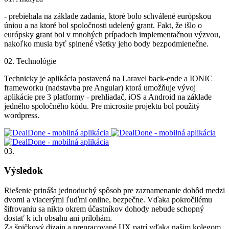
- prebiehala na základe zadania, ktoré bolo schválené európskou
úniou a na ktoré bol spoločnosti udelený grant. Fakt, že išlo o
európsky grant bol v mnohých prípadoch implementačnou výzvou,
nakoľko musia byť splnené všetky jeho body bezpodmienečne.
02. Technológie
Technicky je aplikácia postavená na Laravel back-ende a IONIC
frameworku (nadstavba pre Angular) ktorá umožňuje vývoj
aplikácie pre 3 platformy - prehliadač, iOS a Android na základe
jedného spoločného kódu. Pre microsite projektu bol použitý
wordpress.
03.
Výsledok
Riešenie prináša jednoduchý spôsob pre zaznamenanie dohôd medzi
dvomi a viacerými ľuďmi online, bezpečne. Vďaka pokročilému
šifrovaniu sa nikto okrem účastníkov dohody nebude schopný
dostať k ich obsahu ani prílohám.
Za špičkový dizajn a prepracované UX patrí vďaka našim kolegom