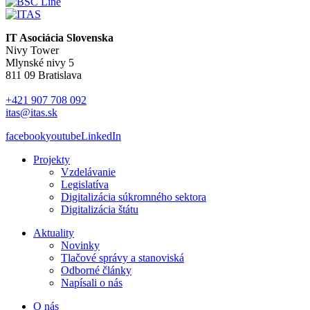
IT Asociácia Slovenska
Nivy Tower
Mlynské nivy 5
811 09 Bratislava
+421 907 708 092
itas@itas.sk
facebook
youtube
LinkedIn
Projekty
Vzdelávanie
Legislatíva
Digitalizácia súkromného sektora
Digitalizácia štátu
Aktuality
Novinky
Tlačové správy a stanoviská
Odborné články
Napísali o nás
O nás