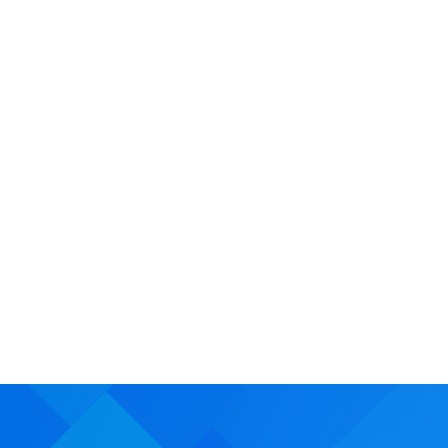
TLAČOVÉ SPRÁVY A STANOVISKÁ
2.7.2026
DIGITALEUROPE ako najväčšia
digitálna asociácia je najsilnejším h
na podporu európskej digitalizácie