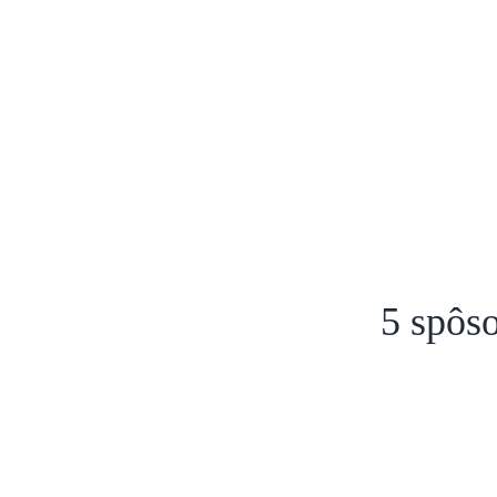
Domov
Aktuality
Novinky
5 spôsobov na zlepše
5 spôso