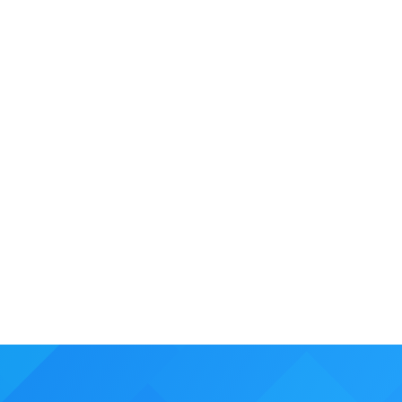
NOVINKY
ODBORNÉ ČLÁNKY
22.6.2026
Žiadne „omáčky“, ale ukážky, ako reálne
AI funguje v biznise: na workshope sme
ukázali aj to, ako AI pomáha pri
spracovaní tajných odposluchov