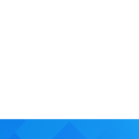
TLAČOVÉ SPRÁVY A STANOVISKÁ
29.6.2026
Slovensko pripravuje národnú AI
stratégiu: na prvom mieste musí byť
lasom
podpora odvetví, ktoré sú motorom našej
ekonomiky