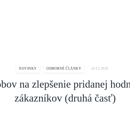
nie pridanej hodnoty pre zákazníkov (druhá časť)
NOVINKY
ODBORNÉ ČLÁNKY
14.12.2020
bov na zlepšenie pridanej hod
zákazníkov (druhá časť)