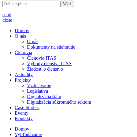
Hľadať:
send
close
Domov
O nás
O nás
Dokumenty na stiahnutie
Členovia
Členovia ITAS
Výhody členstva ITAS
Žiadosť o členstvo
Aktuality
Projekty
Vzdelávanie
Legislatíva
Digitalizácia štátu
Digitalizácia súkromného sektora
Case Studies
Eventy
Kontakty
Domov
Vyhľadávanie