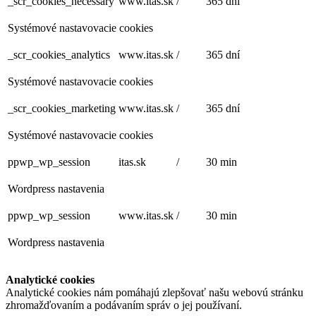
_scr_cookies_necessary
www.itas.sk
/
365 dní
Systémové nastavovacie cookies
_scr_cookies_analytics
www.itas.sk
/
365 dní
Systémové nastavovacie cookies
_scr_cookies_marketing
www.itas.sk
/
365 dní
Systémové nastavovacie cookies
ppwp_wp_session
itas.sk
/
30 min
Wordpress nastavenia
ppwp_wp_session
www.itas.sk
/
30 min
Wordpress nastavenia
Analytické cookies
Analytické cookies nám pomáhajú zlepšovať našu webovú stránku
zhromažďovaním a podávaním správ o jej používaní.