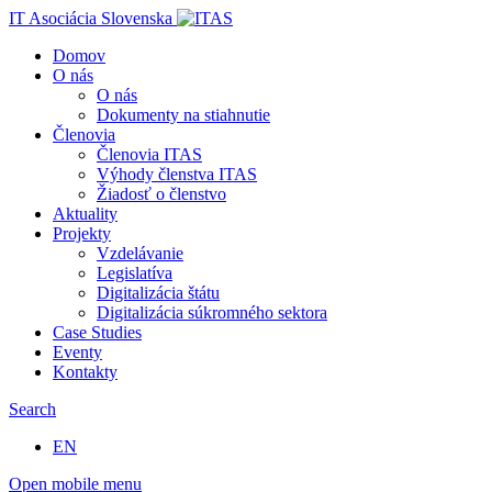
IT Asociácia Slovenska
Domov
O nás
O nás
Dokumenty na stiahnutie
Členovia
Členovia ITAS
Výhody členstva ITAS
Žiadosť o členstvo
Aktuality
Projekty
Vzdelávanie
Legislatíva
Digitalizácia štátu
Digitalizácia súkromného sektora
Case Studies
Eventy
Kontakty
Search
EN
Open mobile menu