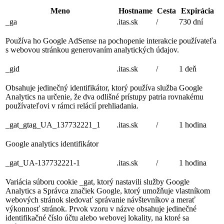
Meno
Hostname
Cesta
Expirácia
_ga
.itas.sk
/
730 dní
Používa ho Google AdSense na pochopenie interakcie používateľa
s webovou stránkou generovaním analytických údajov.
_gid
.itas.sk
/
1 deň
Obsahuje jedinečný identifikátor, ktorý používa služba Google
Analytics na určenie, že dva odlišné prístupy patria rovnakému
používateľovi v rámci relácií prehliadania.
_gat_gtag_UA_137732221_1
.itas.sk
/
1 hodina
Google analytics identifikátor
_gat_UA-137732221-1
.itas.sk
/
1 hodina
Variácia súboru cookie _gat, ktorý nastavili služby Google
Analytics a Správca značiek Google, ktorý umožňuje vlastníkom
webových stránok sledovať správanie návštevníkov a merať
výkonnosť stránok. Prvok vzoru v názve obsahuje jedinečné
identifikačné číslo účtu alebo webovej lokality, na ktoré sa