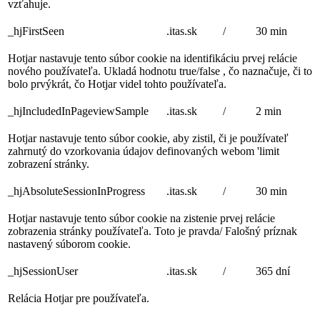
vzťahuje.
_hjFirstSeen
.itas.sk
/
30 min
Hotjar nastavuje tento súbor cookie na identifikáciu prvej relácie
nového používateľa. Ukladá hodnotu true/false , čo naznačuje, či to
bolo prvýkrát, čo Hotjar videl tohto používateľa.
_hjIncludedInPageviewSample
.itas.sk
/
2 min
Hotjar nastavuje tento súbor cookie, aby zistil, či je používateľ
zahrnutý do vzorkovania údajov definovaných webom 'limit
zobrazení stránky.
_hjAbsoluteSessionInProgress
.itas.sk
/
30 min
Hotjar nastavuje tento súbor cookie na zistenie prvej relácie
zobrazenia stránky používateľa. Toto je pravda/ Falošný príznak
nastavený súborom cookie.
_hjSessionUser
.itas.sk
/
365 dní
Relácia Hotjar pre používateľa.