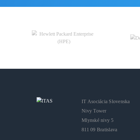
IT Asociácia Slovenska
Nivy Tower
Mlynské nivy 5
811 09 Bratislava