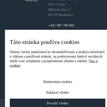
Nivy Tower
Mlynské nivy 5
811 09 Bratislava
+421 907 708 092
itas@itas.sk
Táto stránka používa cookies
facebook
youtube
LinkedIn
Súbory cookie používame na zhromažďovanie a analýzu informácií
o výkone a používaní stránok, na poskytovanie funkcií sociálnych
médií a na vylepšenie a prispôsobenie obsahu a reklám.
Viac o
cookies
© 2026. IT Asociácia Slovenska. Všetky práva vyhradené.
Ochrana osobných údajov
|
Nastavenia Cookies
Nastavenia cookies
Zakázať všetko
Povoliť všetko