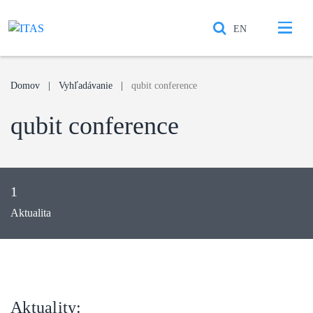
EN
Search
Open mobile menu
Domov
Vyhľadávanie
qubit conference
qubit conference
1
Aktualita
Aktuality: