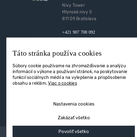
Nivy Tower
Mlynské nivy 5
811 09 Bratislava
+421 907 708 092
itas@itas.sk
Táto stránka používa cookies
facebook
youtube
LinkedIn
Súbory cookie používame na zhromažďovanie a analýzu
informácií o výkone a používaní stránok, na poskytovanie
funkcií sociálnych médií a na vylepšenie a prispôsobenie
obsahu a reklám.
Viac o cookies
© 2026. IT Asociácia Slovenska. Všetky práva vyhradené.
Ochrana osobných údajov
|
Nastavenia Cookies
Nastavenia cookies
Zakázať všetko
Povoliť všetko