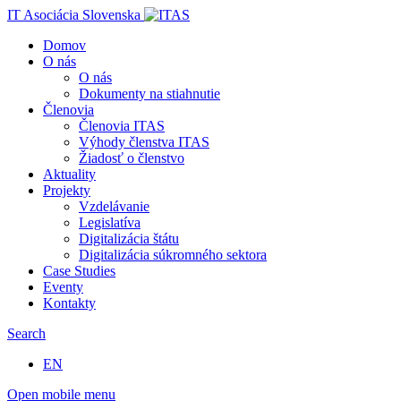
IT Asociácia Slovenska
Domov
O nás
O nás
Dokumenty na stiahnutie
Členovia
Členovia ITAS
Výhody členstva ITAS
Žiadosť o členstvo
Aktuality
Projekty
Vzdelávanie
Legislatíva
Digitalizácia štátu
Digitalizácia súkromného sektora
Case Studies
Eventy
Kontakty
Search
EN
Open mobile menu