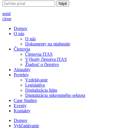
Hľadať:
send
close
Domov
O nás
O nás
Dokumenty na stiahnutie
Členovia
Členovia ITAS
Výhody členstva ITAS
Žiadosť o členstvo
Aktuality
Projekty
Vzdelávanie
Legislatíva
Digitalizácia štátu
Digitalizácia súkromného sektora
Case Studies
Eventy
Kontakty
Domov
Vyhľadávanie