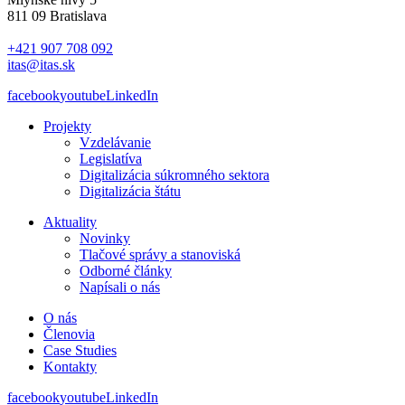
811 09 Bratislava
+421 907 708 092
itas@itas.sk
facebook
youtube
LinkedIn
Projekty
Vzdelávanie
Legislatíva
Digitalizácia súkromného sektora
Digitalizácia štátu
Aktuality
Novinky
Tlačové správy a stanoviská
Odborné články
Napísali o nás
O nás
Členovia
Case Studies
Kontakty
facebook
youtube
LinkedIn