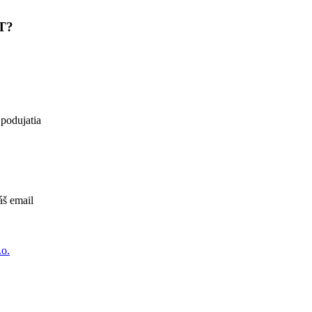
IT?
 podujatia
áš email