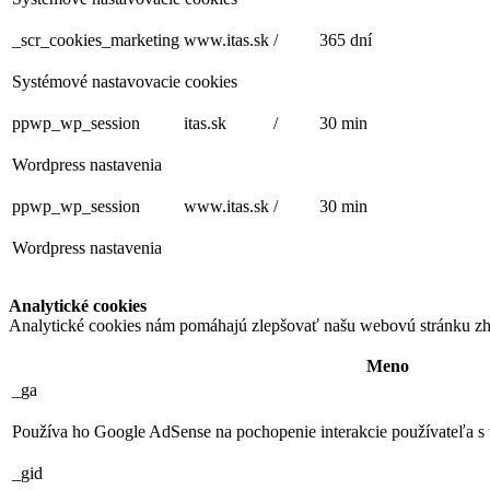
_scr_cookies_marketing
www.itas.sk
/
365 dní
Systémové nastavovacie cookies
ppwp_wp_session
itas.sk
/
30 min
Wordpress nastavenia
ppwp_wp_session
www.itas.sk
/
30 min
Wordpress nastavenia
Analytické cookies
Analytické cookies nám pomáhajú zlepšovať našu webovú stránku zh
Meno
_ga
Používa ho Google AdSense na pochopenie interakcie používateľa s
_gid