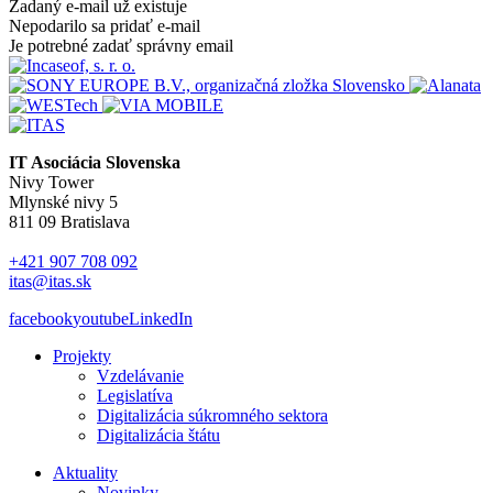
Zadaný e-mail už existuje
Nepodarilo sa pridať e-mail
Je potrebné zadať správny email
IT Asociácia Slovenska
Nivy Tower
Mlynské nivy 5
811 09 Bratislava
+421 907 708 092
itas@itas.sk
facebook
youtube
LinkedIn
Projekty
Vzdelávanie
Legislatíva
Digitalizácia súkromného sektora
Digitalizácia štátu
Aktuality
Novinky