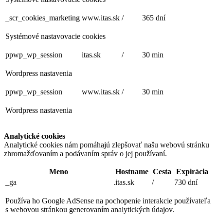
_scr_cookies_marketing
www.itas.sk
/
365 dní
Systémové nastavovacie cookies
ppwp_wp_session
itas.sk
/
30 min
Wordpress nastavenia
ppwp_wp_session
www.itas.sk
/
30 min
Wordpress nastavenia
Analytické cookies
Analytické cookies nám pomáhajú zlepšovať našu webovú stránku
zhromažďovaním a podávaním správ o jej používaní.
Meno
Hostname
Cesta
Expirácia
_ga
.itas.sk
/
730 dní
Používa ho Google AdSense na pochopenie interakcie používateľa
s webovou stránkou generovaním analytických údajov.