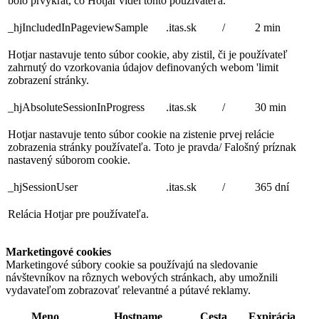
bolo prvýkrát, čo Hotjar videl tohto používateľa.
_hjIncludedInPageviewSample
.itas.sk
/
2 min
Hotjar nastavuje tento súbor cookie, aby zistil, či je používateľ
zahrnutý do vzorkovania údajov definovaných webom 'limit
zobrazení stránky.
_hjAbsoluteSessionInProgress
.itas.sk
/
30 min
Hotjar nastavuje tento súbor cookie na zistenie prvej relácie
zobrazenia stránky používateľa. Toto je pravda/ Falošný príznak
nastavený súborom cookie.
_hjSessionUser
.itas.sk
/
365 dní
Relácia Hotjar pre používateľa.
Marketingové cookies
Marketingové súbory cookie sa používajú na sledovanie
návštevníkov na rôznych webových stránkach, aby umožnili
vydavateľom zobrazovať relevantné a pútavé reklamy.
Meno
Hostname
Cesta
Expirácia