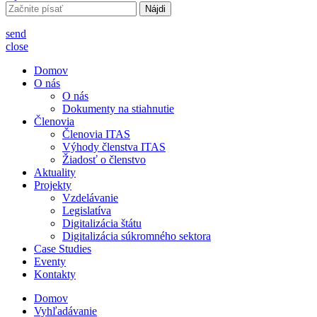
Hľadať:
send
close
Domov
O nás
O nás
Dokumenty na stiahnutie
Členovia
Členovia ITAS
Výhody členstva ITAS
Žiadosť o členstvo
Aktuality
Projekty
Vzdelávanie
Legislatíva
Digitalizácia štátu
Digitalizácia súkromného sektora
Case Studies
Eventy
Kontakty
Domov
Vyhľadávanie