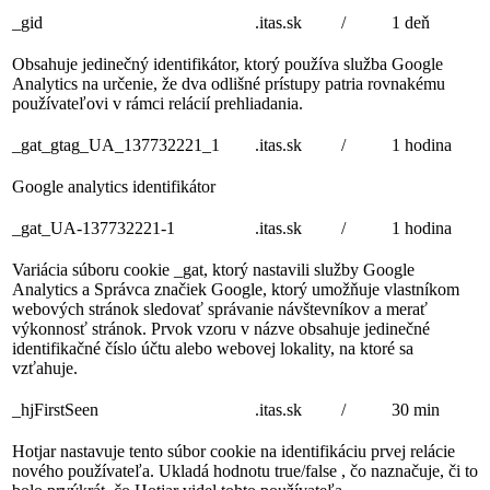
_gid
.itas.sk
/
1 deň
Obsahuje jedinečný identifikátor, ktorý používa služba Google
Analytics na určenie, že dva odlišné prístupy patria rovnakému
používateľovi v rámci relácií prehliadania.
_gat_gtag_UA_137732221_1
.itas.sk
/
1 hodina
Google analytics identifikátor
_gat_UA-137732221-1
.itas.sk
/
1 hodina
Variácia súboru cookie _gat, ktorý nastavili služby Google
Analytics a Správca značiek Google, ktorý umožňuje vlastníkom
webových stránok sledovať správanie návštevníkov a merať
výkonnosť stránok. Prvok vzoru v názve obsahuje jedinečné
identifikačné číslo účtu alebo webovej lokality, na ktoré sa
vzťahuje.
_hjFirstSeen
.itas.sk
/
30 min
Hotjar nastavuje tento súbor cookie na identifikáciu prvej relácie
nového používateľa. Ukladá hodnotu true/false , čo naznačuje, či to