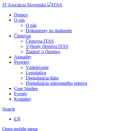
IT Asociácia Slovenska
Domov
O nás
O nás
Dokumenty na stiahnutie
Členovia
Členovia ITAS
Výhody členstva ITAS
Žiadosť o členstvo
Aktuality
Projekty
Vzdelávanie
Legislatíva
Digitalizácia štátu
Digitalizácia súkromného sektora
Case Studies
Eventy
Kontakty
Search
EN
Open mobile menu