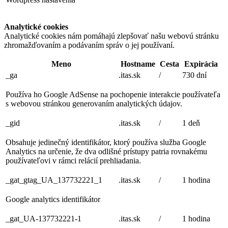
Analytické cookies
Analytické cookies nám pomáhajú zlepšovať našu webovú stránku
zhromažďovaním a podávaním správ o jej používaní.
Meno
Hostname
Cesta
Expirácia
_ga
.itas.sk
/
730 dní
Používa ho Google AdSense na pochopenie interakcie používateľa
s webovou stránkou generovaním analytických údajov.
_gid
.itas.sk
/
1 deň
Obsahuje jedinečný identifikátor, ktorý používa služba Google
Analytics na určenie, že dva odlišné prístupy patria rovnakému
používateľovi v rámci relácií prehliadania.
_gat_gtag_UA_137732221_1
.itas.sk
/
1 hodina
Google analytics identifikátor
_gat_UA-137732221-1
.itas.sk
/
1 hodina