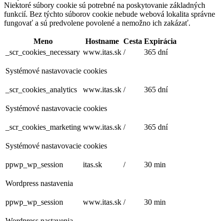
Niektoré súbory cookie sú potrebné na poskytovanie základných
funkcií. Bez týchto súborov cookie nebude webová lokalita správne
fungovať a sú predvolene povolené a nemožno ich zakázať.
Meno
Hostname
Cesta
Expirácia
_scr_cookies_necessary
www.itas.sk
/
365 dní
Systémové nastavovacie cookies
_scr_cookies_analytics
www.itas.sk
/
365 dní
Systémové nastavovacie cookies
_scr_cookies_marketing
www.itas.sk
/
365 dní
Systémové nastavovacie cookies
ppwp_wp_session
itas.sk
/
30 min
Wordpress nastavenia
ppwp_wp_session
www.itas.sk
/
30 min
Wordpress nastavenia