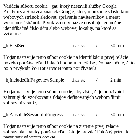
Variácia súboru cookie _gat, ktorý nastavili služby Google
Analytics a Správca značiek Google, ktorý umožňuje vlastníkom
webových stránok sledovať správanie návštevníkov a merať
výkonnosť stránok. Prvok vzoru v názve obsahuje jedinečné
identifikačné číslo účtu alebo webovej lokality, na ktoré sa
vzťahuje.
_hjFirstSeen
.itas.sk
/
30 min
Hotjar nastavuje tento súbor cookie na identifikáciu prvej relácie
nového používateľa. Ukladá hodnotu true/false , čo naznačuje, či to
bolo prvýkrát, čo Hotjar videl tohto používateľa.
_hjIncludedInPageviewSample
.itas.sk
/
2 min
Hotjar nastavuje tento súbor cookie, aby zistil, či je používateľ
zahrnutý do vzorkovania údajov definovaných webom 'limit
zobrazení stránky.
_hjAbsoluteSessionInProgress
.itas.sk
/
30 min
Hotjar nastavuje tento súbor cookie na zistenie prvej relácie
zobrazenia stránky používateľa. Toto je pravda/ Falošný príznak
nastavený súborom cookie.