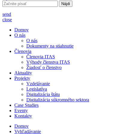
Hľadať:
send
close
Domov
O nás
O nás
Dokumenty na stiahnutie
Členovia
Členovia ITAS
Výhody členstva ITAS
Žiadosť o členstvo
Aktuality
Projekty
Vzdelávanie
Legislatíva
Digitalizácia štátu
Digitalizácia súkromného sektora
Case Studies
Eventy
Kontakty
Domov
Vyhľadávanie