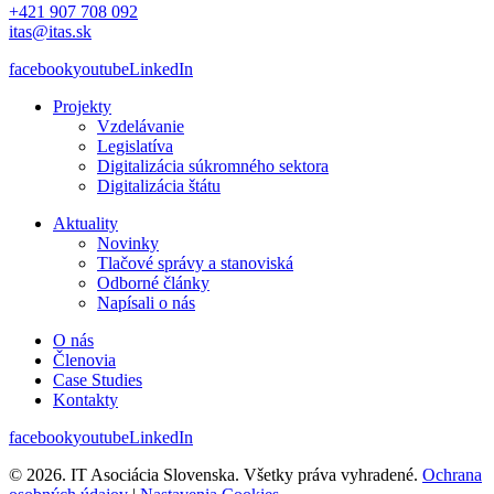
+421 907 708 092
itas@itas.sk
facebook
youtube
LinkedIn
Projekty
Vzdelávanie
Legislatíva
Digitalizácia súkromného sektora
Digitalizácia štátu
Aktuality
Novinky
Tlačové správy a stanoviská
Odborné články
Napísali o nás
O nás
Členovia
Case Studies
Kontakty
facebook
youtube
LinkedIn
© 2026. IT Asociácia Slovenska. Všetky práva vyhradené.
Ochrana