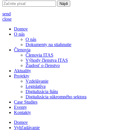
Hľadať:
send
close
Domov
O nás
O nás
Dokumenty na stiahnutie
Členovia
Členovia ITAS
Výhody členstva ITAS
Žiadosť o členstvo
Aktuality
Projekty
Vzdelávanie
Legislatíva
Digitalizácia štátu
Digitalizácia súkromného sektora
Case Studies
Eventy
Kontakty
Domov
Vyhľadávanie