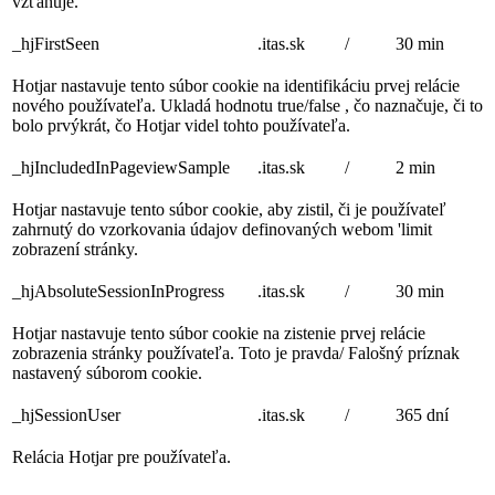
vzťahuje.
_hjFirstSeen
.itas.sk
/
30 min
Hotjar nastavuje tento súbor cookie na identifikáciu prvej relácie
nového používateľa. Ukladá hodnotu true/false , čo naznačuje, či to
bolo prvýkrát, čo Hotjar videl tohto používateľa.
_hjIncludedInPageviewSample
.itas.sk
/
2 min
Hotjar nastavuje tento súbor cookie, aby zistil, či je používateľ
zahrnutý do vzorkovania údajov definovaných webom 'limit
zobrazení stránky.
_hjAbsoluteSessionInProgress
.itas.sk
/
30 min
Hotjar nastavuje tento súbor cookie na zistenie prvej relácie
zobrazenia stránky používateľa. Toto je pravda/ Falošný príznak
nastavený súborom cookie.
_hjSessionUser
.itas.sk
/
365 dní
Relácia Hotjar pre používateľa.