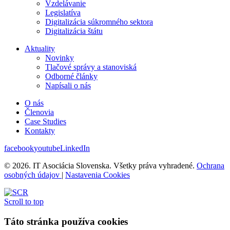
Vzdelávanie
Legislatíva
Digitalizácia súkromného sektora
Digitalizácia štátu
Aktuality
Novinky
Tlačové správy a stanoviská
Odborné články
Napísali o nás
O nás
Členovia
Case Studies
Kontakty
facebook
youtube
LinkedIn
© 2026. IT Asociácia Slovenska. Všetky práva vyhradené.
Ochrana
osobných údajov
|
Nastavenia Cookies
Scroll to top
Táto stránka používa cookies