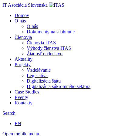
IT Asociácia Slovenska
Domov
O nás
O nás
Dokumenty na stiahnutie
Členovia
Členovia ITAS
Výhody členstva ITAS
Žiadosť o členstvo
Aktuality
Projekty
Vzdelávanie
Legislatíva
Digitalizácia štátu
Digitalizácia súkromného sektora
Case Studies
Eventy
Kontakty
Search
EN
Open mobile menu