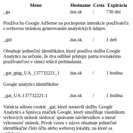
Meno
Hostname
Cesta
Expirácia
_ga
.itas.sk
/
730 dní
Používa ho Google AdSense na pochopenie interakcie používateľa
s webovou stránkou generovaním analytických údajov.
_gid
.itas.sk
/
1 deň
Obsahuje jedinečný identifikátor, ktorý používa služba Google
Analytics na určenie, že dva odlišné prístupy patria rovnakému
používateľovi v rámci relácií prehliadania.
_gat_gtag_UA_137732221_1
.itas.sk
/
1 hodina
Google analytics identifikátor
_gat_UA-137732221-1
.itas.sk
/
1 hodina
Variácia súboru cookie _gat, ktorý nastavili služby Google
Analytics a Správca značiek Google, ktorý umožňuje vlastníkom
webových stránok sledovať správanie návštevníkov a merať
výkonnosť stránok. Prvok vzoru v názve obsahuje jedinečné
identifikačné číslo účtu alebo webovej lokality, na ktoré sa