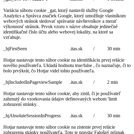
Variácia súboru cookie _gat, ktorý nastavili služby Google
Analytics a Správca značiek Google, ktorý umožňuje vlastníkom
webových stránok sledovať správanie návštevníkov a merať
výkonnosť stránok. Prvok vzoru v názve obsahuje jedinečné
identifikačné číslo účtu alebo webovej lokality, na ktoré sa
vzťahuje.
_hjFirstSeen
.itas.sk
/
30 min
Hotjar nastavuje tento súbor cookie na identifikáciu prvej relácie
nového používateľa. Ukladá hodnotu true/false , čo naznačuje, či to
bolo prvýkrát, čo Hotjar videl tohto používateľa.
_hjIncludedInPageviewSample
.itas.sk
/
2 min
Hotjar nastavuje tento súbor cookie, aby zistil, či je používateľ
zahrnutý do vzorkovania údajov definovaných webom 'limit
zobrazení stránky.
_hjAbsoluteSessionInProgress
.itas.sk
/
30 min
Hotjar nastavuje tento súbor cookie na zistenie prvej relácie
zobrazenia stránky používateľa. Toto je pravda/ Falošný príznak