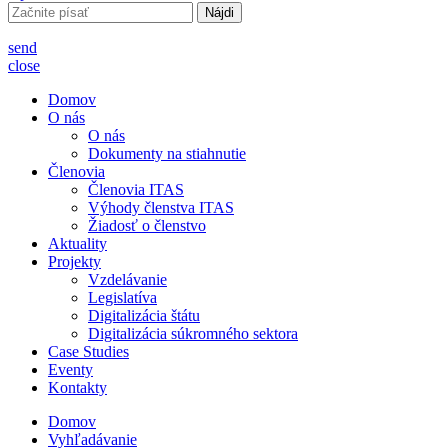
Hľadať:
send
close
Domov
O nás
O nás
Dokumenty na stiahnutie
Členovia
Členovia ITAS
Výhody členstva ITAS
Žiadosť o členstvo
Aktuality
Projekty
Vzdelávanie
Legislatíva
Digitalizácia štátu
Digitalizácia súkromného sektora
Case Studies
Eventy
Kontakty
Domov
Vyhľadávanie