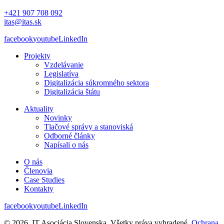
+421 907 708 092
itas@itas.sk
facebook
youtube
LinkedIn
Projekty
Vzdelávanie
Legislatíva
Digitalizácia súkromného sektora
Digitalizácia štátu
Aktuality
Novinky
Tlačové správy a stanoviská
Odborné články
Napísali o nás
O nás
Členovia
Case Studies
Kontakty
facebook
youtube
LinkedIn
© 2026. IT Asociácia Slovenska. Všetky práva vyhradené.
Ochrana