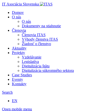
IT Asociácia Slovenska
Domov
O nás
O nás
Dokumenty na stiahnutie
Členovia
Členovia ITAS
Výhody členstva ITAS
Žiadosť o členstvo
Aktuality
Projekty
Vzdelávanie
Legislatíva
Digitalizácia štátu
Digitalizácia súkromného sektora
Case Studies
Eventy
Kontakty
Search
EN
Open mobile menu