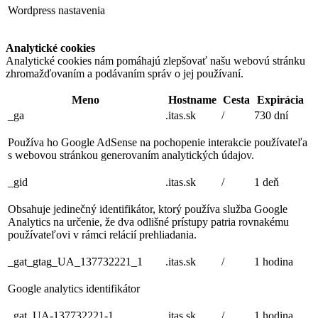
Wordpress nastavenia
Analytické cookies
Analytické cookies nám pomáhajú zlepšovať našu webovú stránku
zhromažďovaním a podávaním správ o jej používaní.
Meno
Hostname
Cesta
Expirácia
_ga
.itas.sk
/
730 dní
Používa ho Google AdSense na pochopenie interakcie používateľa
s webovou stránkou generovaním analytických údajov.
_gid
.itas.sk
/
1 deň
Obsahuje jedinečný identifikátor, ktorý používa služba Google
Analytics na určenie, že dva odlišné prístupy patria rovnakému
používateľovi v rámci relácií prehliadania.
_gat_gtag_UA_137732221_1
.itas.sk
/
1 hodina
Google analytics identifikátor
_gat_UA-137732221-1
.itas.sk
/
1 hodina