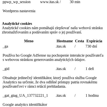
ppwp_wp_session
www.itas.sk
/
30 min
Wordpress nastavenia
Analytické cookies
Analytické cookies nám pomáhajú zlepšovať našu webovú stránku
zhromažďovaním a podávaním správ o jej používaní.
Meno
Hostname
Cesta
Expirácia
_ga
.itas.sk
/
730 dní
Používa ho Google AdSense na pochopenie interakcie používateľa
s webovou stránkou generovaním analytických údajov.
_gid
.itas.sk
/
1 deň
Obsahuje jedinečný identifikátor, ktorý používa služba Google
Analytics na určenie, že dva odlišné prístupy patria rovnakému
používateľovi v rámci relácií prehliadania.
_gat_gtag_UA_137732221_1
.itas.sk
/
1 hodina
Google analytics identifikátor