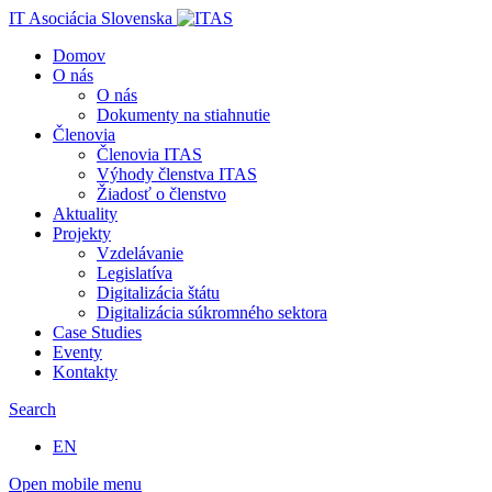
IT Asociácia Slovenska
Domov
O nás
O nás
Dokumenty na stiahnutie
Členovia
Členovia ITAS
Výhody členstva ITAS
Žiadosť o členstvo
Aktuality
Projekty
Vzdelávanie
Legislatíva
Digitalizácia štátu
Digitalizácia súkromného sektora
Case Studies
Eventy
Kontakty
Search
EN
Open mobile menu