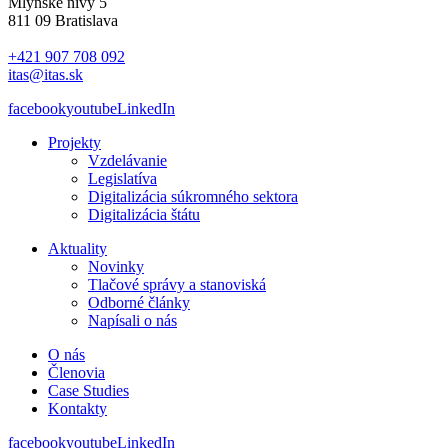
Mlynské nivy 5
811 09 Bratislava
+421 907 708 092
itas@itas.sk
facebook
youtube
LinkedIn
Projekty
Vzdelávanie
Legislatíva
Digitalizácia súkromného sektora
Digitalizácia štátu
Aktuality
Novinky
Tlačové správy a stanoviská
Odborné články
Napísali o nás
O nás
Členovia
Case Studies
Kontakty
facebook
youtube
LinkedIn