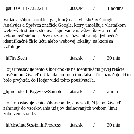
_gat_UA-137732221-1
.itas.sk
/
1 hodina
Variácia súboru cookie _gat, ktorý nastavili služby Google
Analytics a Správca značiek Google, ktorý umožňuje vlastníkom
webových stránok sledovať správanie návštevníkov a merať
výkonnosť stránok. Prvok vzoru v názve obsahuje jedinečné
identifikačné číslo účtu alebo webovej lokality, na ktoré sa
vzťahuje.
_hjFirstSeen
.itas.sk
/
30 min
Hotjar nastavuje tento súbor cookie na identifikáciu prvej relácie
nového používateľa. Ukladá hodnotu true/false , čo naznačuje, či to
bolo prvýkrát, čo Hotjar videl tohto používateľa.
_hjIncludedInPageviewSample
.itas.sk
/
2 min
Hotjar nastavuje tento súbor cookie, aby zistil, či je používateľ
zahrnutý do vzorkovania údajov definovaných webom 'limit
zobrazení stránky.
_hjAbsoluteSessionInProgress
.itas.sk
/
30 min