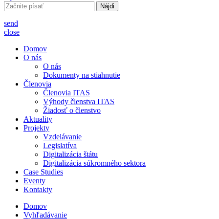
Hľadať:
send
close
Domov
O nás
O nás
Dokumenty na stiahnutie
Členovia
Členovia ITAS
Výhody členstva ITAS
Žiadosť o členstvo
Aktuality
Projekty
Vzdelávanie
Legislatíva
Digitalizácia štátu
Digitalizácia súkromného sektora
Case Studies
Eventy
Kontakty
Domov
Vyhľadávanie