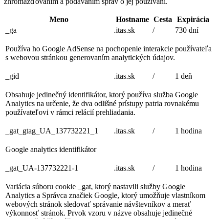
zhromažďovaním a podávaním správ o jej používaní.
Meno
Hostname
Cesta
Expirácia
_ga
.itas.sk
/
730 dní
Používa ho Google AdSense na pochopenie interakcie používateľa
s webovou stránkou generovaním analytických údajov.
_gid
.itas.sk
/
1 deň
Obsahuje jedinečný identifikátor, ktorý používa služba Google
Analytics na určenie, že dva odlišné prístupy patria rovnakému
používateľovi v rámci relácií prehliadania.
_gat_gtag_UA_137732221_1
.itas.sk
/
1 hodina
Google analytics identifikátor
_gat_UA-137732221-1
.itas.sk
/
1 hodina
Variácia súboru cookie _gat, ktorý nastavili služby Google
Analytics a Správca značiek Google, ktorý umožňuje vlastníkom
webových stránok sledovať správanie návštevníkov a merať
výkonnosť stránok. Prvok vzoru v názve obsahuje jedinečné