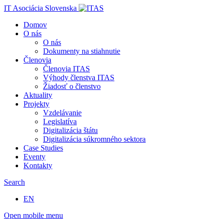
IT Asociácia Slovenska
Domov
O nás
O nás
Dokumenty na stiahnutie
Členovia
Členovia ITAS
Výhody členstva ITAS
Žiadosť o členstvo
Aktuality
Projekty
Vzdelávanie
Legislatíva
Digitalizácia štátu
Digitalizácia súkromného sektora
Case Studies
Eventy
Kontakty
Search
EN
Open mobile menu