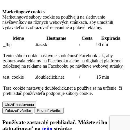
Marketingové cookies
Marketingové súbory cookie sa používajú na sledovanie
návštevníkov na rôznych webových stránkach, aby umožnili
vydavateľom zobrazovať relevantné a pútavé reklamy.
Meno
Hostname
Cesta
Expirácia
_fbp
.itas.sk
/
90 dní
Tento súbor cookie nastavuje spoločnosť Facebook tak, aby
zobrazovala reklamy na Facebooku alebo na digitálnej platforme
založenej na reklame na Facebooku po návšteve webovej stránky.
test_cookie
.doubleclick.net
/
15 min
Test_cookie nastavuje doubleclick.net a používa sa na určenie, či
prehliadač používateľa podporuje súbory cookie.
Uložiť nastavenia
Zakázať všetko
Povoliť všetko
Používate
zastaralý
prehliadač. Môžete si ho
aktualizovať na
tejto
stránke.