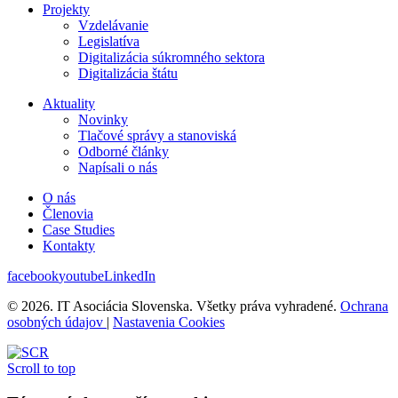
Projekty
Vzdelávanie
Legislatíva
Digitalizácia súkromného sektora
Digitalizácia štátu
Aktuality
Novinky
Tlačové správy a stanoviská
Odborné články
Napísali o nás
O nás
Členovia
Case Studies
Kontakty
facebook
youtube
LinkedIn
© 2026. IT Asociácia Slovenska. Všetky práva vyhradené.
Ochrana
osobných údajov
|
Nastavenia Cookies
Scroll to top