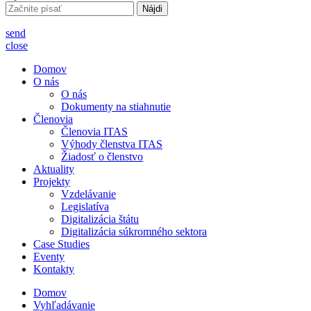
Hľadať:
send
close
Domov
O nás
O nás
Dokumenty na stiahnutie
Členovia
Členovia ITAS
Výhody členstva ITAS
Žiadosť o členstvo
Aktuality
Projekty
Vzdelávanie
Legislatíva
Digitalizácia štátu
Digitalizácia súkromného sektora
Case Studies
Eventy
Kontakty
Domov
Vyhľadávanie