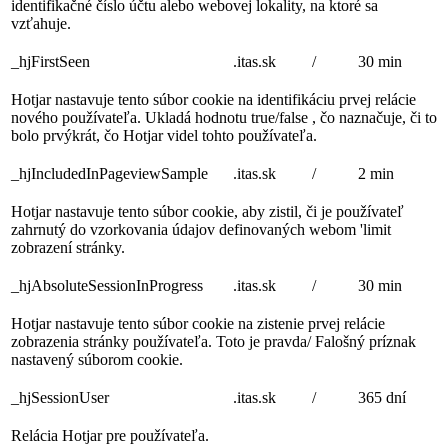
identifikačné číslo účtu alebo webovej lokality, na ktoré sa
vzťahuje.
_hjFirstSeen
.itas.sk
/
30 min
Hotjar nastavuje tento súbor cookie na identifikáciu prvej relácie
nového používateľa. Ukladá hodnotu true/false , čo naznačuje, či to
bolo prvýkrát, čo Hotjar videl tohto používateľa.
_hjIncludedInPageviewSample
.itas.sk
/
2 min
Hotjar nastavuje tento súbor cookie, aby zistil, či je používateľ
zahrnutý do vzorkovania údajov definovaných webom 'limit
zobrazení stránky.
_hjAbsoluteSessionInProgress
.itas.sk
/
30 min
Hotjar nastavuje tento súbor cookie na zistenie prvej relácie
zobrazenia stránky používateľa. Toto je pravda/ Falošný príznak
nastavený súborom cookie.
_hjSessionUser
.itas.sk
/
365 dní
Relácia Hotjar pre používateľa.