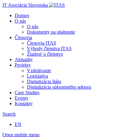
IT Asociácia Slovenska
Domov
O nás
O nás
Dokumenty na stiahnutie
Členovia
Členovia ITAS
Výhody členstva ITAS
Žiadosť o členstvo
Aktuality
Projekty
Vzdelávanie
Legislatíva
Digitalizácia štátu
Digitalizácia súkromného sektora
Case Studies
Eventy
Kontakty
Search
EN
Open mobile menu