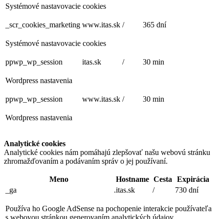
Systémové nastavovacie cookies
_scr_cookies_marketing
www.itas.sk
/
365 dní
Systémové nastavovacie cookies
ppwp_wp_session
itas.sk
/
30 min
Wordpress nastavenia
ppwp_wp_session
www.itas.sk
/
30 min
Wordpress nastavenia
Analytické cookies
Analytické cookies nám pomáhajú zlepšovať našu webovú stránku
zhromažďovaním a podávaním správ o jej používaní.
Meno
Hostname
Cesta
Expirácia
_ga
.itas.sk
/
730 dní
Používa ho Google AdSense na pochopenie interakcie používateľa
s webovou stránkou generovaním analytických údajov.