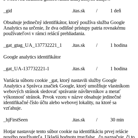
_gid
.itas.sk
/
1 deň
Obsahuje jedinečný identifikátor, ktorý používa služba Google
Analytics na určenie, že dva odlišné prístupy patria rovnakému
používateľovi v rámci relácií prehliadania.
_gat_gtag_UA_137732221_1
.itas.sk
/
1 hodina
Google analytics identifikátor
_gat_UA-137732221-1
.itas.sk
/
1 hodina
Variácia súboru cookie _gat, ktorý nastavili služby Google
Analytics a Správca značiek Google, ktorý umožňuje vlastníkom
webových stránok sledovať správanie návštevníkov a merať
výkonnosť stránok. Prvok vzoru v názve obsahuje jedinečné
identifikačné číslo účtu alebo webovej lokality, na ktoré sa
vzťahuje.
_hjFirstSeen
.itas.sk
/
30 min
Hotjar nastavuje tento súbor cookie na identifikáciu prvej relácie
nového používateľa. Ukladá hodnotu true/false , čo naznačuje, či to