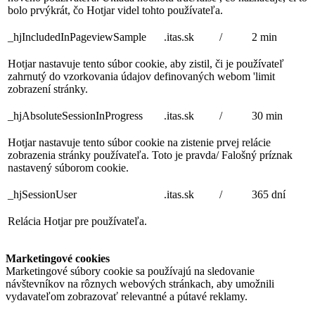
bolo prvýkrát, čo Hotjar videl tohto používateľa.
_hjIncludedInPageviewSample
.itas.sk
/
2 min
Hotjar nastavuje tento súbor cookie, aby zistil, či je používateľ
zahrnutý do vzorkovania údajov definovaných webom 'limit
zobrazení stránky.
_hjAbsoluteSessionInProgress
.itas.sk
/
30 min
Hotjar nastavuje tento súbor cookie na zistenie prvej relácie
zobrazenia stránky používateľa. Toto je pravda/ Falošný príznak
nastavený súborom cookie.
_hjSessionUser
.itas.sk
/
365 dní
Relácia Hotjar pre používateľa.
Marketingové cookies
Marketingové súbory cookie sa používajú na sledovanie
návštevníkov na rôznych webových stránkach, aby umožnili
vydavateľom zobrazovať relevantné a pútavé reklamy.