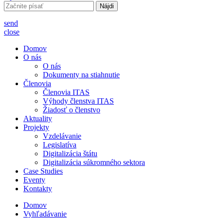
Hľadať:
send
close
Domov
O nás
O nás
Dokumenty na stiahnutie
Členovia
Členovia ITAS
Výhody členstva ITAS
Žiadosť o členstvo
Aktuality
Projekty
Vzdelávanie
Legislatíva
Digitalizácia štátu
Digitalizácia súkromného sektora
Case Studies
Eventy
Kontakty
Domov
Vyhľadávanie