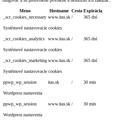
fungovať a sú predvolene povolené a nemožno ich zakázať.
Meno
Hostname
Cesta
Expirácia
_scr_cookies_necessary
www.itas.sk
/
365 dní
Systémové nastavovacie cookies
_scr_cookies_analytics
www.itas.sk
/
365 dní
Systémové nastavovacie cookies
_scr_cookies_marketing
www.itas.sk
/
365 dní
Systémové nastavovacie cookies
ppwp_wp_session
itas.sk
/
30 min
Wordpress nastavenia
ppwp_wp_session
www.itas.sk
/
30 min
Wordpress nastavenia