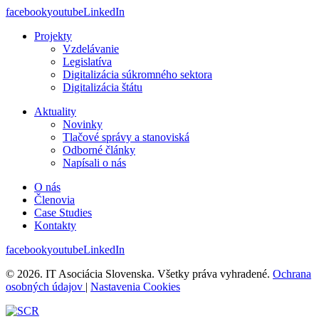
facebook
youtube
LinkedIn
Projekty
Vzdelávanie
Legislatíva
Digitalizácia súkromného sektora
Digitalizácia štátu
Aktuality
Novinky
Tlačové správy a stanoviská
Odborné články
Napísali o nás
O nás
Členovia
Case Studies
Kontakty
facebook
youtube
LinkedIn
© 2026. IT Asociácia Slovenska. Všetky práva vyhradené.
Ochrana
osobných údajov
|
Nastavenia Cookies