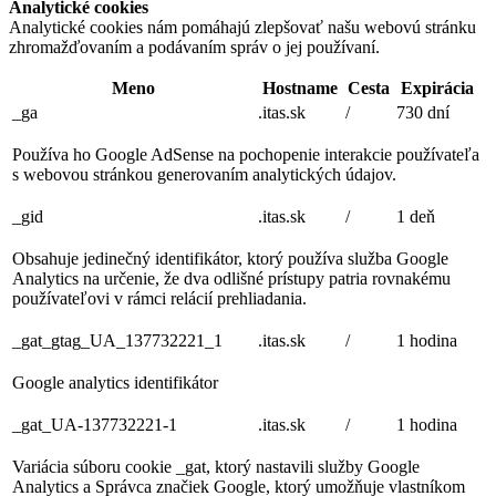
Analytické cookies
Analytické cookies nám pomáhajú zlepšovať našu webovú stránku
zhromažďovaním a podávaním správ o jej používaní.
Meno
Hostname
Cesta
Expirácia
_ga
.itas.sk
/
730 dní
Používa ho Google AdSense na pochopenie interakcie používateľa
s webovou stránkou generovaním analytických údajov.
_gid
.itas.sk
/
1 deň
Obsahuje jedinečný identifikátor, ktorý používa služba Google
Analytics na určenie, že dva odlišné prístupy patria rovnakému
používateľovi v rámci relácií prehliadania.
_gat_gtag_UA_137732221_1
.itas.sk
/
1 hodina
Google analytics identifikátor
_gat_UA-137732221-1
.itas.sk
/
1 hodina
Variácia súboru cookie _gat, ktorý nastavili služby Google
Analytics a Správca značiek Google, ktorý umožňuje vlastníkom