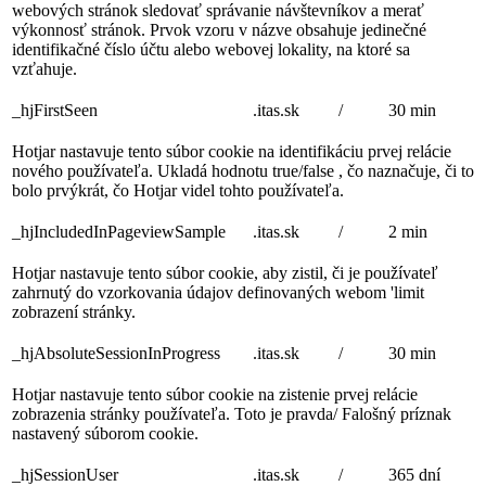
webových stránok sledovať správanie návštevníkov a merať
výkonnosť stránok. Prvok vzoru v názve obsahuje jedinečné
identifikačné číslo účtu alebo webovej lokality, na ktoré sa
vzťahuje.
_hjFirstSeen
.itas.sk
/
30 min
Hotjar nastavuje tento súbor cookie na identifikáciu prvej relácie
nového používateľa. Ukladá hodnotu true/false , čo naznačuje, či to
bolo prvýkrát, čo Hotjar videl tohto používateľa.
_hjIncludedInPageviewSample
.itas.sk
/
2 min
Hotjar nastavuje tento súbor cookie, aby zistil, či je používateľ
zahrnutý do vzorkovania údajov definovaných webom 'limit
zobrazení stránky.
_hjAbsoluteSessionInProgress
.itas.sk
/
30 min
Hotjar nastavuje tento súbor cookie na zistenie prvej relácie
zobrazenia stránky používateľa. Toto je pravda/ Falošný príznak
nastavený súborom cookie.
_hjSessionUser
.itas.sk
/
365 dní