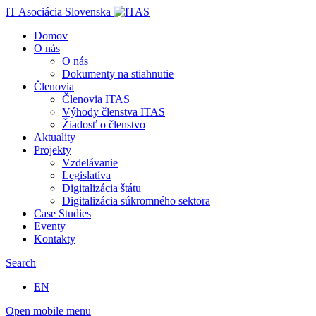
IT Asociácia Slovenska
Domov
O nás
O nás
Dokumenty na stiahnutie
Členovia
Členovia ITAS
Výhody členstva ITAS
Žiadosť o členstvo
Aktuality
Projekty
Vzdelávanie
Legislatíva
Digitalizácia štátu
Digitalizácia súkromného sektora
Case Studies
Eventy
Kontakty
Search
EN
Open mobile menu