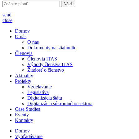
Hľadať:
send
close
Domov
O nás
O nás
Dokumenty na stiahnutie
Členovia
Členovia ITAS
Výhody členstva ITAS
Žiadosť o členstvo
Aktuality
Projekty
Vzdelávanie
Legislatíva
Digitalizácia štátu
Digitalizácia súkromného sektora
Case Studies
Eventy
Kontakty
Domov
Vyhľadávanie