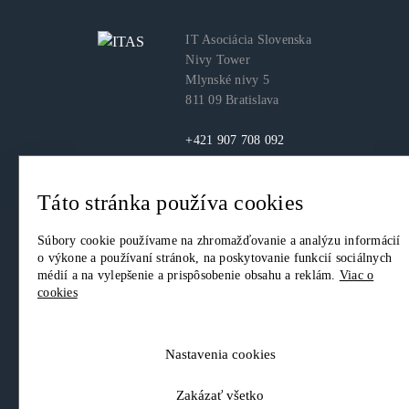
IT Asociácia Slovenska
Nivy Tower
Mlynské nivy 5
811 09 Bratislava
+421 907 708 092
itas@itas.sk
Táto stránka používa cookies
facebook
youtube
LinkedIn
Súbory cookie používame na zhromažďovanie a analýzu informácií
o výkone a používaní stránok, na poskytovanie funkcií sociálnych
médií a na vylepšenie a prispôsobenie obsahu a reklám.
Viac o
cookies
© 2026. IT Asociácia Slovenska. Všetky práva vyhradené.
Ochrana osobných údajov
|
Nastavenia Cookies
Nastavenia cookies
Zakázať všetko