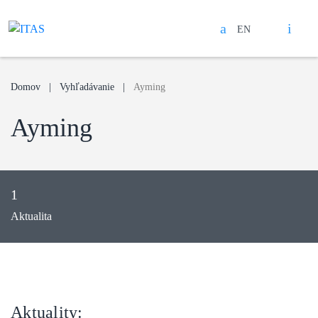
EN
Search
Open mobile menu
Domov
Vyhľadávanie
Ayming
Ayming
1
Aktualita
Aktuality: