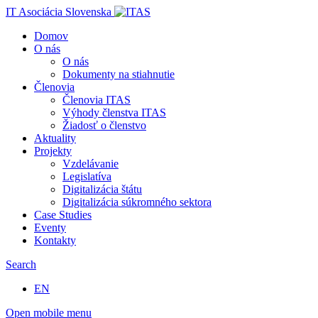
IT Asociácia Slovenska
Domov
O nás
O nás
Dokumenty na stiahnutie
Členovia
Členovia ITAS
Výhody členstva ITAS
Žiadosť o členstvo
Aktuality
Projekty
Vzdelávanie
Legislatíva
Digitalizácia štátu
Digitalizácia súkromného sektora
Case Studies
Eventy
Kontakty
Search
EN
Open mobile menu