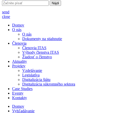
Hľadať:
send
close
Domov
O nás
O nás
Dokumenty na stiahnutie
Členovia
Členovia ITAS
Výhody členstva ITAS
Žiadosť o členstvo
Aktuality
Projekty
Vzdelávanie
Legislatíva
Digitalizácia štátu
Digitalizácia súkromného sektora
Case Studies
Eventy
Kontakty
Domov
Vyhľadávanie