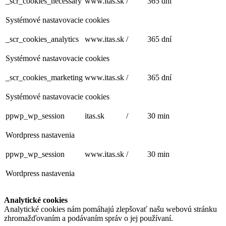
_scr_cookies_necessary
www.itas.sk
/
365 dní
Systémové nastavovacie cookies
_scr_cookies_analytics
www.itas.sk
/
365 dní
Systémové nastavovacie cookies
_scr_cookies_marketing
www.itas.sk
/
365 dní
Systémové nastavovacie cookies
ppwp_wp_session
itas.sk
/
30 min
Wordpress nastavenia
ppwp_wp_session
www.itas.sk
/
30 min
Wordpress nastavenia
Analytické cookies
Analytické cookies nám pomáhajú zlepšovať našu webovú stránku
zhromažďovaním a podávaním správ o jej používaní.