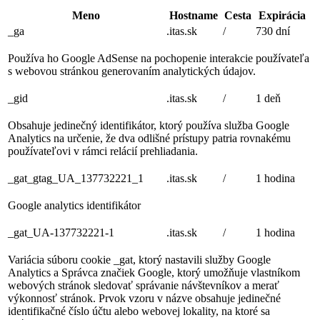
Meno
Hostname
Cesta
Expirácia
_ga
.itas.sk
/
730 dní
Používa ho Google AdSense na pochopenie interakcie používateľa
s webovou stránkou generovaním analytických údajov.
_gid
.itas.sk
/
1 deň
Obsahuje jedinečný identifikátor, ktorý používa služba Google
Analytics na určenie, že dva odlišné prístupy patria rovnakému
používateľovi v rámci relácií prehliadania.
_gat_gtag_UA_137732221_1
.itas.sk
/
1 hodina
Google analytics identifikátor
_gat_UA-137732221-1
.itas.sk
/
1 hodina
Variácia súboru cookie _gat, ktorý nastavili služby Google
Analytics a Správca značiek Google, ktorý umožňuje vlastníkom
webových stránok sledovať správanie návštevníkov a merať
výkonnosť stránok. Prvok vzoru v názve obsahuje jedinečné
identifikačné číslo účtu alebo webovej lokality, na ktoré sa