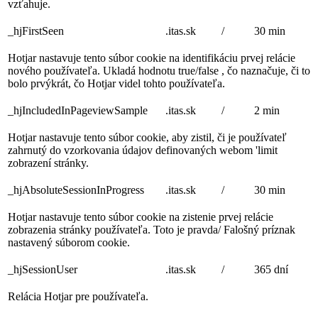
vzťahuje.
_hjFirstSeen
.itas.sk
/
30 min
Hotjar nastavuje tento súbor cookie na identifikáciu prvej relácie
nového používateľa. Ukladá hodnotu true/false , čo naznačuje, či to
bolo prvýkrát, čo Hotjar videl tohto používateľa.
_hjIncludedInPageviewSample
.itas.sk
/
2 min
Hotjar nastavuje tento súbor cookie, aby zistil, či je používateľ
zahrnutý do vzorkovania údajov definovaných webom 'limit
zobrazení stránky.
_hjAbsoluteSessionInProgress
.itas.sk
/
30 min
Hotjar nastavuje tento súbor cookie na zistenie prvej relácie
zobrazenia stránky používateľa. Toto je pravda/ Falošný príznak
nastavený súborom cookie.
_hjSessionUser
.itas.sk
/
365 dní
Relácia Hotjar pre používateľa.