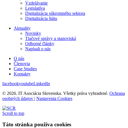
Vzdelávanie
Legislatíva
Digitalizácia súkromného sektora
Digitalizácia štátu
Aktuality
Novinky
Tlačové správy a stanoviská
Odborné články
Napísali o nás
O nás
Členovia
Case Studies
Kontakty
facebook
youtube
LinkedIn
© 2026. IT Asociácia Slovenska. Všetky práva vyhradené.
Ochrana
osobných údajov
|
Nastavenia Cookies
Scroll to top
Táto stránka používa cookies